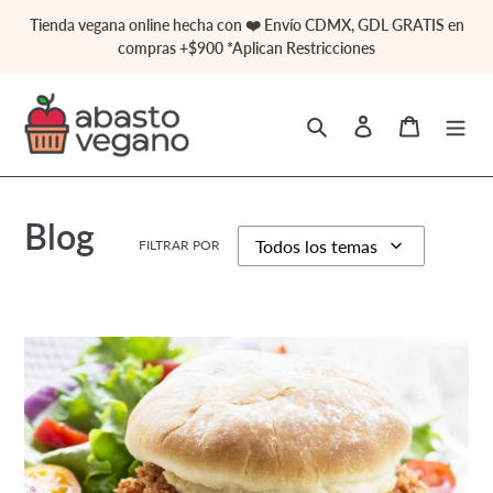
Ir
Tienda vegana online hecha con ❤️ Envío CDMX, GDL GRATIS en
directamente
compras +$900 *Aplican Restricciones
al
contenido
Buscar
Ingresar
Carrito
Blog
FILTRAR POR