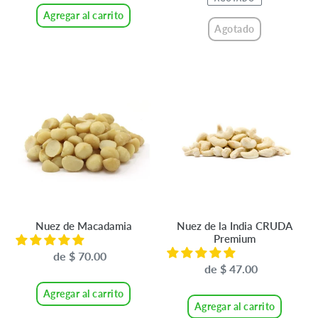
Agregar al carrito
Agotado
Nuez
Nuez
de
de
Macadamia
la
India
CRUDA
Premium
Nuez de Macadamia
Nuez de la India CRUDA
Premium
de $ 70.00
Precio
de $ 47.00
Precio
habitual
habitual
Agregar al carrito
Agregar al carrito