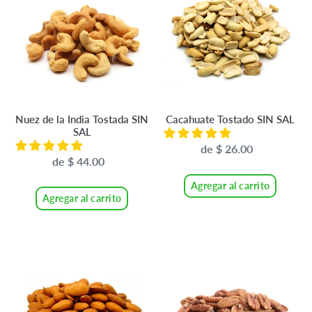
la
SIN
ó
India
SAL
n
Tostada
SIN
:
SAL
Nuez de la India Tostada SIN
Cacahuate Tostado SIN SAL
SAL
de $ 26.00
Precio
de $ 44.00
Precio
habitual
habitual
Agregar al carrito
Agregar al carrito
Almendra
Nuez
Entera
Pecana
Premium
Entera