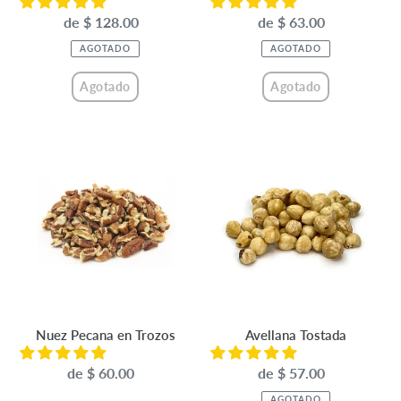
de $ 128.00
Precio
de $ 63.00
Precio
habitual
habitual
AGOTADO
AGOTADO
Agotado
Agotado
Nuez
Avellana
Pecana
Tostada
en
Trozos
Nuez Pecana en Trozos
Avellana Tostada
de $ 60.00
Precio
de $ 57.00
Precio
habitual
habitual
AGOTADO