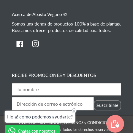
Acerca de Abasto Vegano ©
Somos una tienda de productos 100% a base de plantas.
Buscamos ofrecer productos de calidad para todos.
Facebook
Instagram
RECIBE PROMOCIONES Y DESCUENTOS
Suscribirse
Hola! como podemos ayudarte?
AVISO DE PRIVACIDAD
|
TÉRMINOS y CONDICIONES
© 2026 |
Abasto Vegano
Todos los derechos reservados
Chatea con nosotros