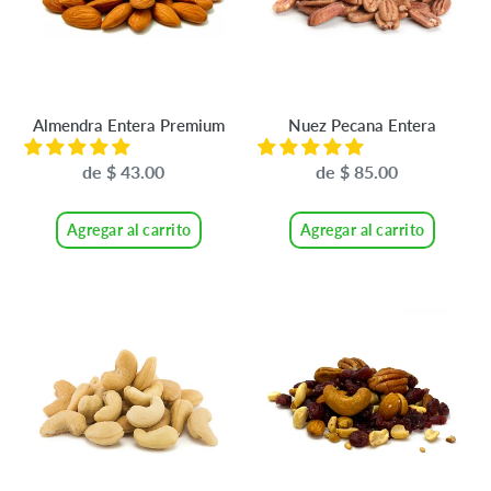
Almendra Entera Premium
Nuez Pecana Entera
de $ 43.00
Precio
de $ 85.00
Precio
habitual
habitual
Agregar al carrito
Agregar al carrito
Nuez
Mix
de
de
la
Nueces
India
tostada
CON
SAL