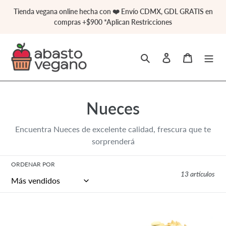
Ir
Tienda vegana online hecha con ❤️ Envío CDMX, GDL GRATIS en
directamente
compras +$900 *Aplican Restricciones
al
contenido
Buscar
Ingresar
Carrito
C
Nueces
o
Encuentra Nueces de excelente calidad, frescura que te
l
sorprenderá
e
ORDENAR POR
13 artículos
c
c
Nuez
Cacahuate
i
de
Tostado