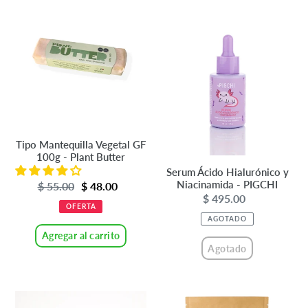
Mantequilla
Ácido
Vegetal
Hialurónico
GF
y
100g
Niacinamida
-
-
Plant
PIGCHI
Butter
Tipo Mantequilla Vegetal GF
100g - Plant Butter
Serum Ácido Hialurónico y
Niacinamida - PIGCHI
Precio
$ 55.00
Precio
$ 48.00
$ 495.00
Precio
de
habitual
OFERTA
habitual
venta
AGOTADO
Agregar al carrito
Agotado
Serum
Sazonador