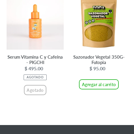
Vitamina
Vegetal
C
350G-
y
Futopia
Cafeína
-
PIGCHI
Serum Vitamina C y Cafeína
Sazonador Vegetal 350G-
- PIGCHI
Futopia
$ 495.00
Precio
$ 95.00
Precio
habitual
habitual
AGOTADO
Agregar al carrito
Agotado