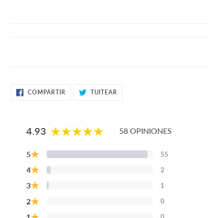
COMPARTIR
TUITEAR
COMPARTIR
TUITEAR
EN
EN
FACEBOOK
TWITTER
4.93
58 OPINIONES
★
5
55
★
4
2
★
3
1
★
2
0
★
1
0