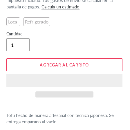
Impuesto incluido. Los gastos de envío se calculan en la
pantalla de pagos.
Calcula un estimado
Local
Refrigerado
Cantidad
AGREGAR AL CARRITO
Agregando
el
Tofu hecho de manera artesanal con técnica japonesa. Se
producto
entrega empacado al vacío.
a