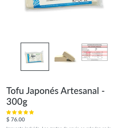
Tofu Japonés Artesanal -
300g
Precio
$ 76.00
habitual