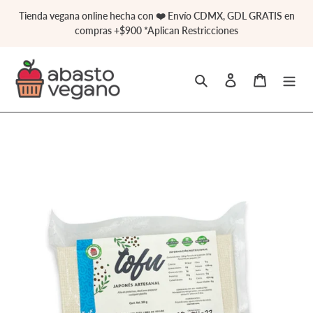
Ir
Tienda vegana online hecha con ❤️ Envío CDMX, GDL GRATIS en
directamente
compras +$900 *Aplican Restricciones
al
contenido
Buscar
Ingresar
Carrito