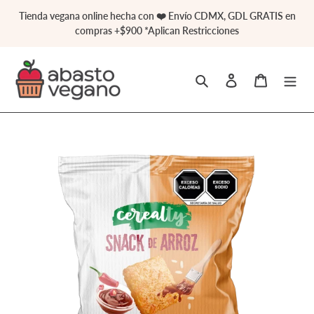
Ir
Tienda vegana online hecha con ❤️ Envío CDMX, GDL GRATIS en
directamente
compras +$900 *Aplican Restricciones
al
contenido
Buscar
Ingresar
Carrito