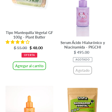
100g
Niacinamida
-
-
Plant
PIGCHI
Butter
Tipo Mantequilla Vegetal GF
100g - Plant Butter
Serum Ácido Hialurónico y
Niacinamida - PIGCHI
Precio
$ 55.00
Precio
$ 48.00
$ 495.00
Precio
de
habitual
OFERTA
habitual
venta
AGOTADO
Agregar al carrito
Agotado
Serum
Sazonador
Vitamina
Vegetal
C
350G-
y
Futopia