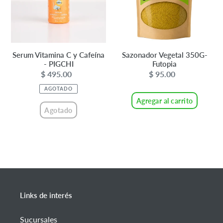
Cafeína
-
PIGCHI
Serum Vitamina C y Cafeína
Sazonador Vegetal 350G-
- PIGCHI
Futopia
$ 495.00
Precio
$ 95.00
Precio
habitual
habitual
AGOTADO
Agregar al carrito
Agotado
Links de interés
Sucursales