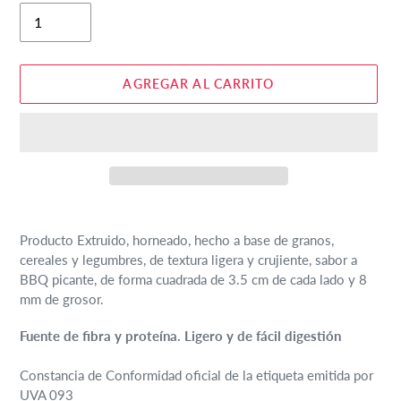
AGREGAR AL CARRITO
Agregando
el
Producto Extruido, horneado, hecho a base de granos,
producto
cereales y legumbres, de textura ligera y crujiente, sabor a
a
BBQ picante, de forma cuadrada de 3.5 cm de cada lado y 8
tu
mm de grosor.
carrito
de
Fuente de fibra y proteína. Ligero y de fácil digestión
compra
Constancia de Conformidad oficial de la etiqueta emitida por
UVA 093