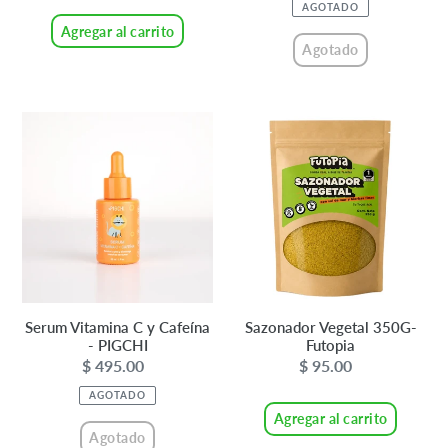
habitual
venta
AGOTADO
Agregar al carrito
Agotado
Serum
Sazonador
Vitamina
Vegetal
C
350G-
y
Futopia
Cafeína
-
PIGCHI
Serum Vitamina C y Cafeína
Sazonador Vegetal 350G-
- PIGCHI
Futopia
$ 495.00
Precio
$ 95.00
Precio
habitual
habitual
AGOTADO
Agregar al carrito
Agotado