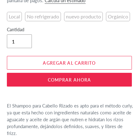
pantalla de pagos.
Calcula un estimado
Local
No refrigerado
nuevo producto
Orgánico
Cantidad
AGREGAR AL CARRITO
COMPRAR AHORA
Agregando
el
El Shampoo para Cabello Rizado es apto para el método curly,
producto
ya que esta hecho con ingredientes naturales como aceite de
a
aguacate y aceite de argán que nutren e hidratan los rizos
tu
profundamente, dejándolos definidos, suaves, y libres de
carrito
frizz.
de