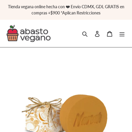
Ir
Tienda vegana online hecha con ❤️ Envío CDMX, GDL GRATIS en
directamente
compras +$900 *Aplican Restricciones
al
contenido
Buscar
Ingresar
Carrito