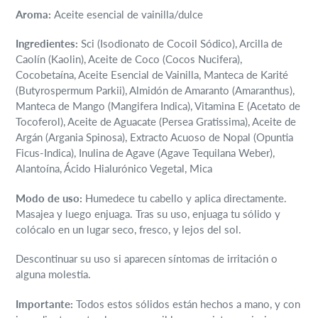
compra
Aroma:
Aceite esencial de vainilla/dulce
Ingredientes:
Sci (Isodionato de Cocoil Sódico), Arcilla de
Caolín (Kaolin), Aceite de Coco (Cocos Nucifera),
Cocobetaína, Aceite Esencial de Vainilla, Manteca de Karité
(Butyrospermum Parkii), Almidón de Amaranto (Amaranthus),
Manteca de Mango (Mangifera Indica), Vitamina E (Acetato de
Tocoferol), Aceite de Aguacate (Persea Gratissima), Aceite de
Argán (Argania Spinosa), Extracto Acuoso de Nopal (Opuntia
Ficus-Indica), Inulina de Agave (Agave Tequilana Weber),
Alantoína, Ácido Hialurónico Vegetal, Mica
Modo de uso:
Humedece tu cabello y aplica directamente.
Masajea y luego enjuaga. Tras su uso, enjuaga tu sólido y
colócalo en un lugar seco, fresco, y lejos del sol.
Descontinuar su uso si aparecen síntomas de irritación o
alguna molestia.
Importante:
Todos estos sólidos están hechos a mano, y con