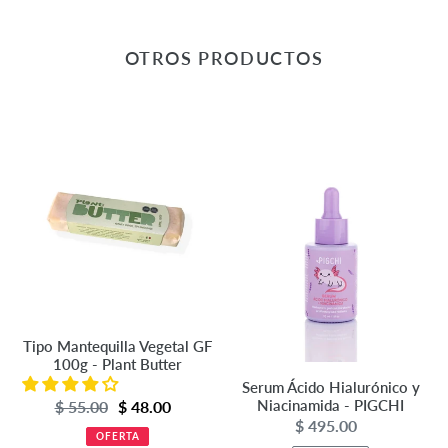
OTROS PRODUCTOS
Tipo
Serum
Mantequilla
Ácido
Vegetal
Hialurónico
GF
y
100g
Niacinamida
-
-
Plant
PIGCHI
Butter
Tipo Mantequilla Vegetal GF
100g - Plant Butter
Serum Ácido Hialurónico y
Niacinamida - PIGCHI
Precio
$ 55.00
Precio
$ 48.00
$ 495.00
Precio
de
habitual
OFERTA