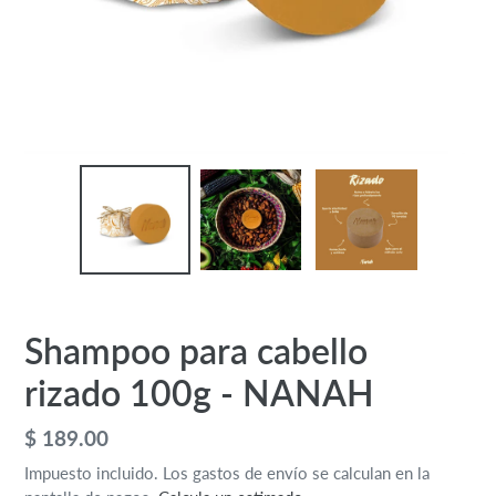
Shampoo para cabello
rizado 100g - NANAH
Precio
$ 189.00
habitual
Impuesto incluido. Los gastos de envío se calculan en la