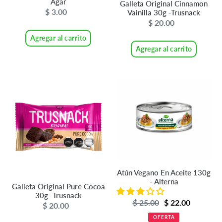
Agar
Galleta Original Cinnamon
$ 3.00
Precio
Vainilla 30g -Trusnack
$ 20.00
Precio
habitual
habitual
Agregar al carrito
Agregar al carrito
Galleta
Atún
Original
Vegano
Pure
En
Cocoa
Aceite
30g
130g
-
-
Trusnack
Alterna
Atún Vegano En Aceite 130g
- Alterna
Galleta Original Pure Cocoa
30g -Trusnack
Precio
$ 25.00
Precio
$ 22.00
$ 20.00
Precio
de
habitual
habitual
OFERTA