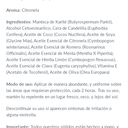
carrito
de
Aroma:
Citronela
compra
Ingredientes:
Manteca de Karité (Butyrospermum Parkii),
Alcohol Cetoestearílico, Cera de Candelilla (Euphorbia
Cerifera), Aceite de Coco (Cocos Nucifera), Aceite de Soya
(Glycine Max), Aceite Esencial de Citronela (Cymbopogon
winterianus), Aceite Esencial de Romero (Rosmarinus
Officinalis), Aceite Esencial de Menta (Mentha X Piperita),
Aceite Esencial de Hierba Limón (Cymbopogon
flexuosus),
Aceite Esencial de Clavo (Eugenia caryophyllus), Vitamina E
(Acetato de Tocoferol), Aceite de Oliva (Olea Europaea)
Modo de uso:
Aplicar de manera abundante, y uniforme sobre
las áreas que requieran protección, cada 2 horas. Tras su uso,
mantén tu repelente en un lugar fresco, seco, y lejos del sol.
Descontinuar su uso si aparecen síntomas de irritación o
alguna molestia.
Importante:
Todos nuestros sólidos están hechos a mano, y