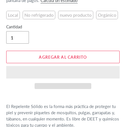
venta
pantalla de pagos.
Calcula un estimado
Local
No refrigerado
nuevo producto
Orgánico
Cantidad
AGREGAR AL CARRITO
Agregando
el
El Repelente Sólido es la forma más práctica de proteger tu
producto
piel y prevenir piquetes de mosquitos, pulgas, garrapatas y,
a
tábanos, en cualquier momento. Es libre de DEET y quimicos
tu
tóxicos para tu cuerpo y el ambiente.