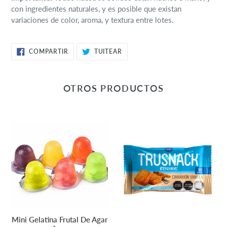
con ingredientes naturales, y es posible que existan
variaciones de color, aroma, y textura entre lotes.
COMPARTIR
TUITEAR
COMPARTIR
TUITEAR
EN
EN
FACEBOOK
TWITTER
OTROS PRODUCTOS
Mini
Galleta
Gelatina
Original
Frutal
Cinnamon
De
Vainilla
Agar
30g
Agar
-
Trusnack
Mini Gelatina Frutal De Agar