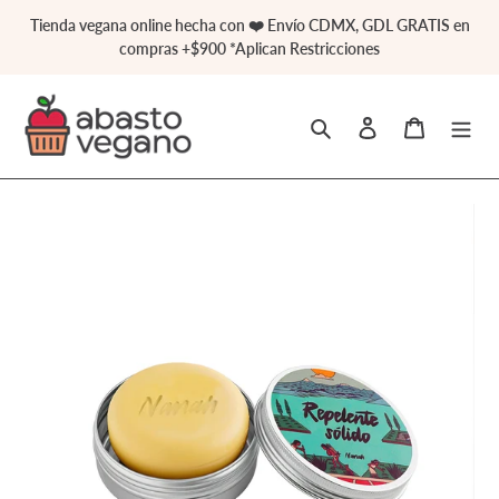
Ir
Tienda vegana online hecha con ❤️ Envío CDMX, GDL GRATIS en
directamente
compras +$900 *Aplican Restricciones
al
contenido
Buscar
Ingresar
Carrito