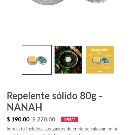
Repelente sólido 80g -
NANAH
Precio
$ 190.00
Precio
$ 220.00
OFERTA
de
habitual
Impuesto incluido. Los gastos de envío se calculan en la