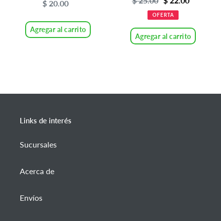
Precio
$ 25.00
Precio
$ 22.00
$ 20.00
Precio
de
habitual
habitual
OFERTA
venta
Agregar al carrito
Agregar al carrito
Links de interés
Sucursales
Acerca de
Envíos