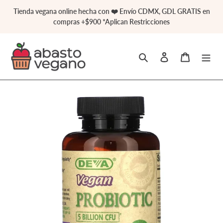
Ir
Tienda vegana online hecha con ❤️ Envío CDMX, GDL GRATIS en
directamente
compras +$900 *Aplican Restricciones
al
contenido
Buscar
Ingresar
Carrito