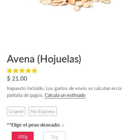
Avena (Hojuelas)
Precio
$ 21.00
habitual
Impuesto incluido. Los gastos de envío se calculan en la
pantalla de pagos.
Calcula un estimado
Granel
No Express
**Elige el peso deseado: ↓
500g
1kg