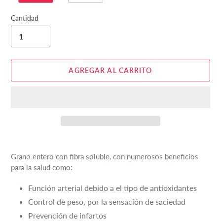
Cantidad
AGREGAR AL CARRITO
Agregando
el
Grano entero con fibra soluble, con numerosos beneficios
producto
para la salud como:
a
tu
Función arterial debido a el tipo de antioxidantes
carrito
Control de peso, por la sensación de saciedad
de
Prevención de infartos
compra