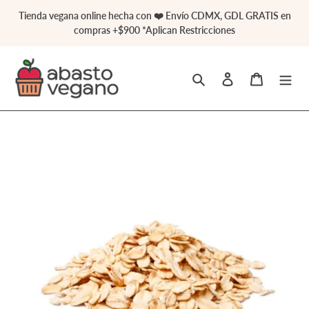
Ir
Tienda vegana online hecha con ❤️ Envío CDMX, GDL GRATIS en
directamente
compras +$900 *Aplican Restricciones
al
contenido
Buscar
Ingresar
Carrito