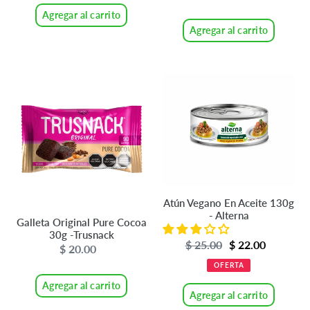
habitual
Agregar al carrito
Agregar al carrito
Galleta
Atún
Original
Vegano
Pure
En
Cocoa
Aceite
30g
130g
-
-
Trusnack
Alterna
Atún Vegano En Aceite 130g
- Alterna
Galleta Original Pure Cocoa
30g -Trusnack
Precio
$ 25.00
Precio
$ 22.00
$ 20.00
Precio
de
habitual
habitual
OFERTA
venta
Agregar al carrito
Agregar al carrito