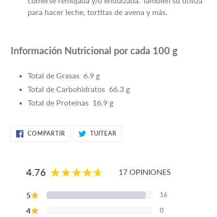
comerse remojada y/o endulzada. También su utiliza
para hacer leche, tortitas de avena y más.
Información Nutricional por cada 100 g
Total de Grasas 6.9 g
Total de Carbohidratos 66.3 g
Total de Proteínas 16.9 g
COMPARTIR
TUITEAR
COMPARTIR
TUITEAR
EN
EN
FACEBOOK
TWITTER
4.76
17 OPINIONES
★
5
16
★
4
0