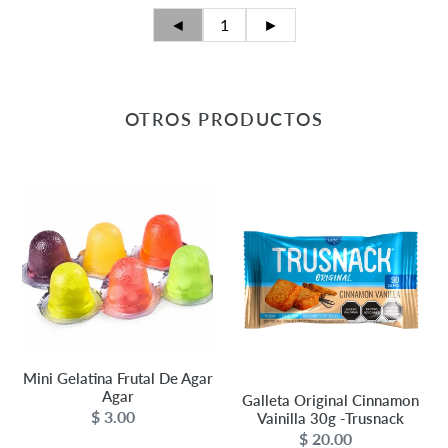
◄
1
►
OTROS PRODUCTOS
Mini
Galleta
Gelatina
Original
Frutal
Cinnamon
De
Vainilla
Agar
30g
Agar
-
Trusnack
Mini Gelatina Frutal De Agar
Agar
Galleta Original Cinnamon
$ 3.00
Precio
Vainilla 30g -Trusnack
$ 20.00
Precio
habitual