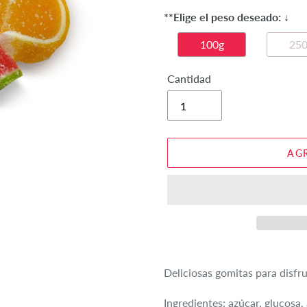
**Elige el peso deseado: ↓
100g
250
Cantidad
AGR
Agregando
el
Deliciosas gomitas para disfru
producto
a
Ingredientes: azúcar, glucosa,