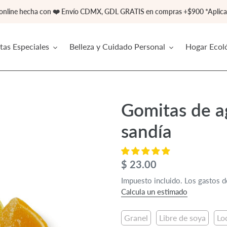
 online hecha con ❤️ Envío CDMX, GDL GRATIS en compras +$900 *Aplican
tas Especiales
Belleza y Cuidado Personal
Hogar Ecol
Gomitas de a
sandía
Precio
$ 23.00
habitual
Impuesto incluido. Los gastos de
Calcula un estimado
Granel
Libre de soya
Lo