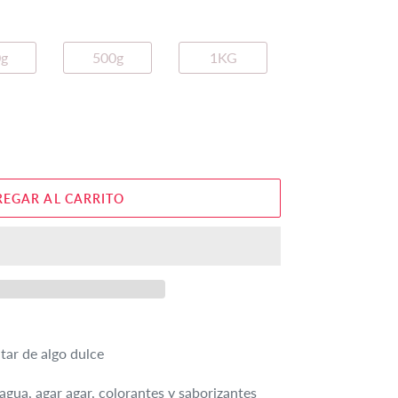
g
500g
1KG
EGAR AL CARRITO
tar de algo dulce
 agua, agar agar, colorantes y saborizantes