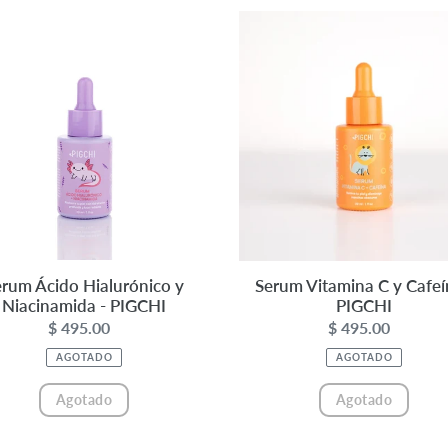
m
Serum
Vitamina
rónico
C
y
namida
Cafeína
-
HI
PIGCHI
rum Ácido Hialurónico y
Serum Vitamina C y Cafeí
Niacinamida - PIGCHI
PIGCHI
$ 495.00
Precio
$ 495.00
Precio
habitual
habitual
AGOTADO
AGOTADO
Agotado
Agotado