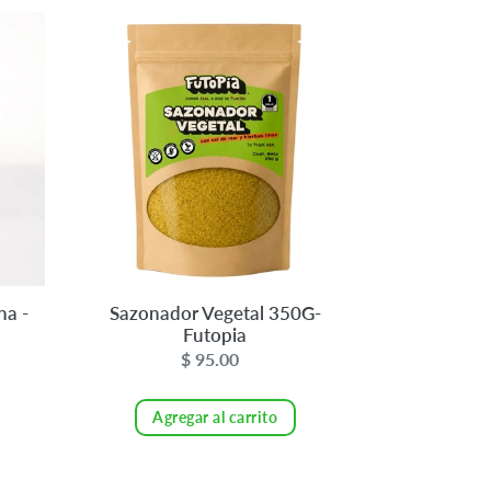
Sazonador
Vegetal
350G-
Futopia
na -
Sazonador Vegetal 350G-
Futopia
$ 95.00
Precio
habitual
Agregar al carrito