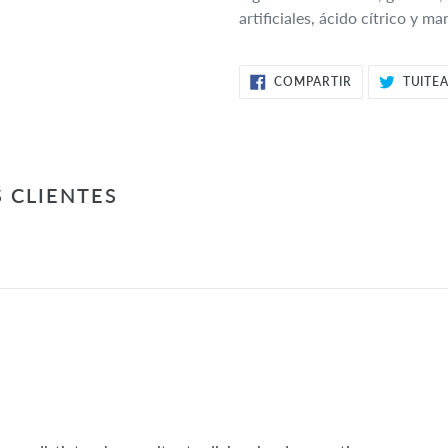
tu
artificiales, ácido cítrico y m
carrito
de
COMPARTIR
COMPARTIR
TUITE
compra
EN
FACEBOOK
 CLIENTES