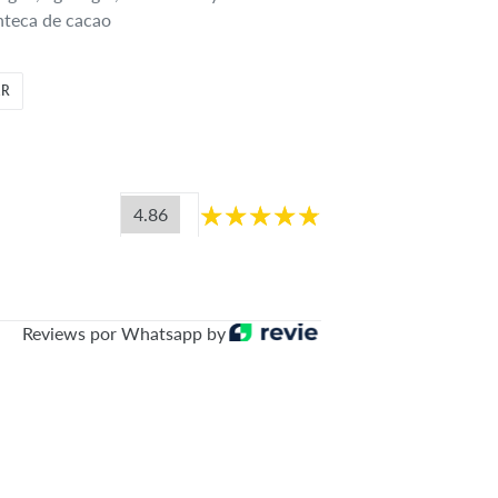
anteca de cacao
TUITEAR
AR
EN
TWITTER
4.86
Reviews por Whatsapp by