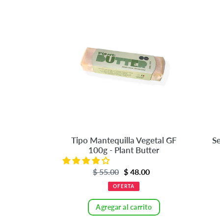
Tipo
Seru
Mantequilla
Ácido
Vegetal
Hialu
GF
y
100g
Niaci
-
-
Plant
PIGC
Butter
Se
Tipo Mantequilla Vegetal GF
100g - Plant Butter
Precio
$ 55.00
Precio
$ 48.00
de
habitual
OFERTA
venta
Agregar al carrito