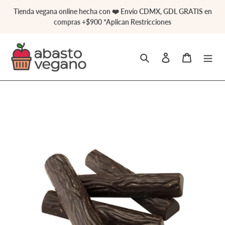
Ir
Tienda vegana online hecha con ❤️ Envío CDMX, GDL GRATIS en
directamente
compras +$900 *Aplican Restricciones
al
contenido
Buscar
Ingresar
Carrito