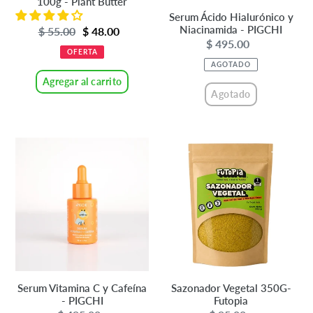
100g - Plant Butter
Serum Ácido Hialurónico y
Niacinamida - PIGCHI
Precio
$ 55.00
Precio
$ 48.00
$ 495.00
Precio
de
habitual
OFERTA
habitual
venta
AGOTADO
Agregar al carrito
Agotado
Serum
Sazonador
Vitamina
Vegetal
C
350G-
y
Futopia
Cafeína
-
PIGCHI
Serum Vitamina C y Cafeína
Sazonador Vegetal 350G-
- PIGCHI
Futopia