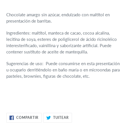
Agregando
el
Chocolate amargo sin azúcar, endulzado con maltitol en
producto
presentación de barritas.
a
tu
Ingredientes: maltitol, manteca de cacao, cocoa alcalina,
carrito
lecitina de soya, esteres de poliglicerol de ácido ricinoléico
de
interesterificado, vainillina y saborizante artificial. Puede
compra
contener sustituto de aceite de mantequilla.
Sugerencias de uso:
Puede consumirse en esta presentación
u ocuparlo derritiéndolo en baño maría o en microondas para
pasteles, brownies, figuras de chocolate, etc.
COMPARTIR
TUITEAR
COMPARTIR
TUITEAR
EN
EN
FACEBOOK
TWITTER