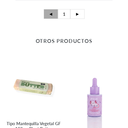
◄
1
►
OTROS PRODUCTOS
Tipo
Serum
Mantequilla
Ácido
Vegetal
Hialurónico
GF
y
100g
Niacinamida
-
-
Plant
PIGCHI
Butter
Tipo Mantequilla Vegetal GF