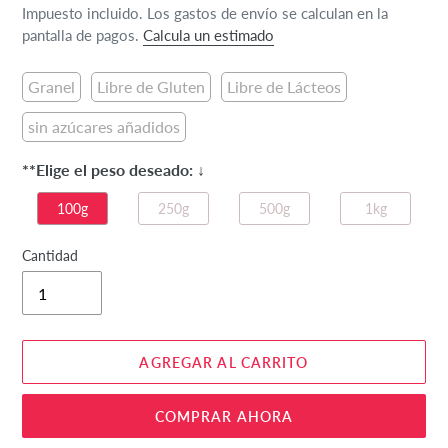
habitual
Impuesto incluido. Los gastos de envío se calculan en la
pantalla de pagos.
Calcula un estimado
Granel
Libre de Gluten
Libre de Lácteos
sin azúcares añadidos
**Elige el peso deseado: ↓
100g
250g
500g
1kg
Cantidad
AGREGAR AL CARRITO
COMPRAR AHORA