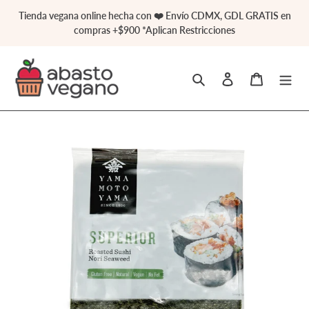
Ir
Tienda vegana online hecha con ❤️ Envío CDMX, GDL GRATIS en
directamente
compras +$900 *Aplican Restricciones
al
contenido
Buscar
Ingresar
Carrito