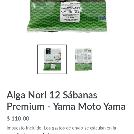
Alga Nori 12 Sábanas
Premium - Yama Moto Yama
Precio
$ 110.00
habitual
Impuesto incluido. Los gastos de envío se calculan en la