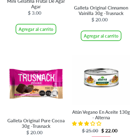
Mini Gelatina Frutal De Agar
Agar
Galleta Original Cinnamon
$ 3.00
Precio
Vainilla 30g -Trusnack
$ 20.00
Precio
habitual
habitual
Agregar al carrito
Agregar al carrito
Galleta
Atún
Original
Vegano
Pure
En
Cocoa
Aceite
30g
130g
-
-
Trusnack
Alterna
Atún Vegano En Aceite 130g
- Alterna
Galleta Original Pure Cocoa
30g -Trusnack
Precio
$ 25.00
Precio
$ 22.00
$ 20.00
Precio