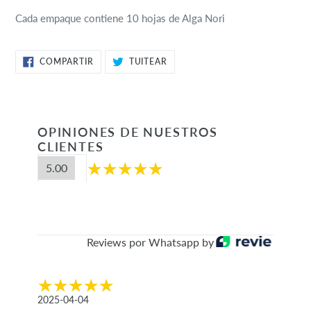
compra
Cada empaque contiene 10 hojas de Alga Nori
COMPARTIR
TUITEAR
COMPARTIR
TUITEAR
EN
EN
FACEBOOK
TWITTER
OPINIONES DE NUESTROS
CLIENTES
5.00
Reviews por Whatsapp by
2025-04-04