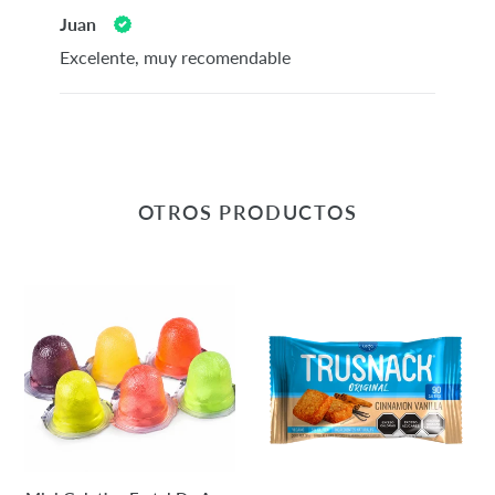
Juan
Excelente, muy recomendable
OTROS PRODUCTOS
Mini
Galleta
Gelatina
Original
Frutal
Cinnamon
De
Vainilla
Agar
30g
Agar
-
Trusnack