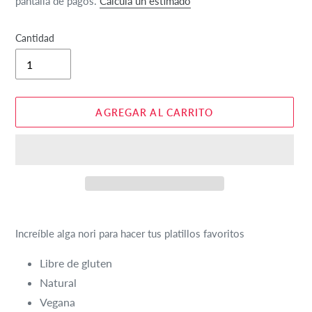
pantalla de pagos.
Calcula un estimado
Cantidad
AGREGAR AL CARRITO
Agregando
el
Increíble alga nori para hacer tus platillos favoritos
producto
a
Libre de gluten
tu
Natural
carrito
Vegana
de