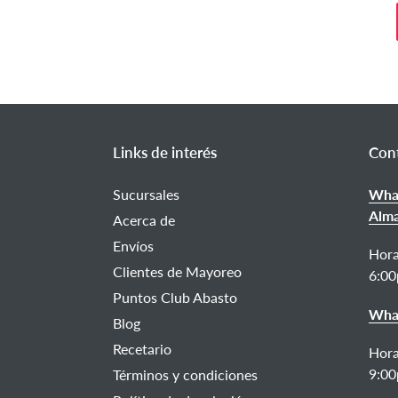
Links de interés
Con
Sucursales
What
Alm
Acerca de
Envíos
Hora
Clientes de Mayoreo
6:0
Puntos Club Abasto
What
Blog
Recetario
Hora
9:0
Términos y condiciones