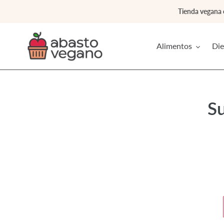
Ir
Tienda vegana
directamente
al
contenido
Alimentos
Die
Su