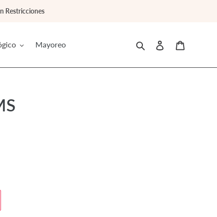
 Restricciones
Buscar
Ingresar
Carrito
ógico
Mayoreo
SMS