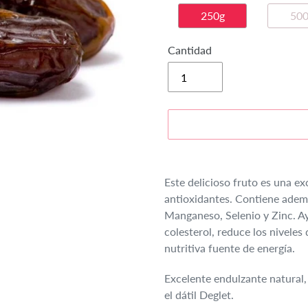
250g
500
Cantidad
Agregando
el
Este delicioso fruto es una ex
producto
antioxidantes. Contiene adem
a
Manganeso, Selenio y Zinc. A
tu
colesterol, reduce los niveles 
carrito
nutritiva fuente de energía.
de
compra
Excelente endulzante natural
el dátil Deglet.