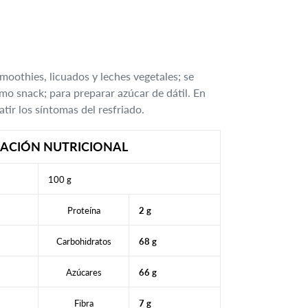
oothies, licuados y leches vegetales; se
omo snack; para preparar azúcar de dátil. En
tir los síntomas del resfriado.
ACIÓN NUTRICIONAL
100 g
Proteína
2 g
Carbohidratos
68 g
Azúcares
66 g
Fibra
7 g