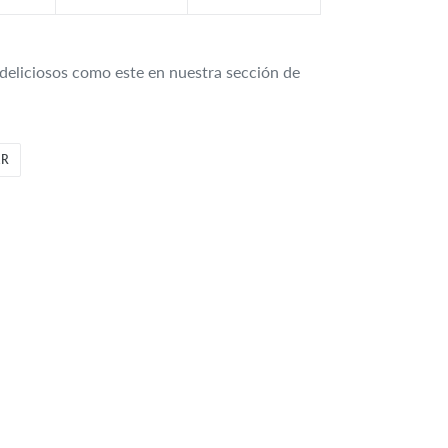
deliciosos como este en nuestra sección de
TUITEAR
AR
EN
TWITTER