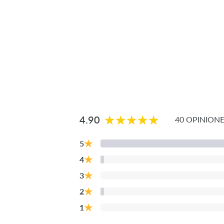
4.90
40 OPINION
★
5
★
4
★
3
★
2
★
1