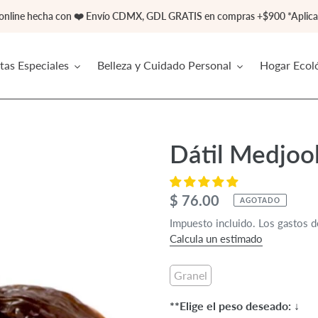
 online hecha con ❤️ Envío CDMX, GDL GRATIS en compras +$900 *Aplican
tas Especiales
Belleza y Cuidado Personal
Hogar Ecol
Dátil Medjoo
Precio
$ 76.00
AGOTADO
habitual
Impuesto incluido. Los gastos de
Calcula un estimado
Granel
**Elige el peso deseado: ↓