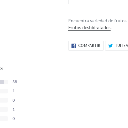
Encuentra variedad de frutos 
Frutos deshidratados
.
COMPARTIR
COMPARTIR
TUITE
EN
FACEBOOK
ES
38
1
0
1
0