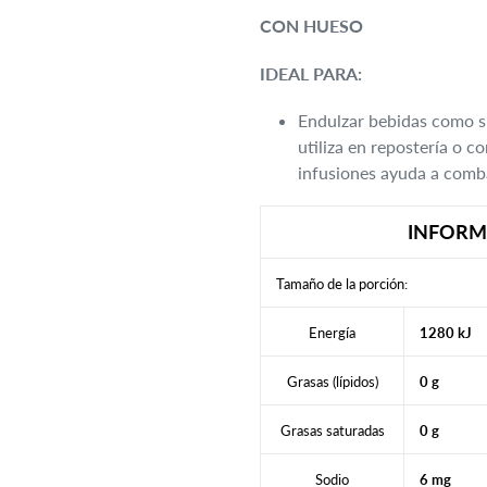
CON HUESO
IDEAL PARA:
Endulzar bebidas como sm
utiliza en repostería o c
infusiones ayuda a comba
INFORM
Tamaño de la porción:
Energía
1280 kJ
Grasas (lípidos)
0 g
Grasas saturadas
0 g
Sodio
6 mg