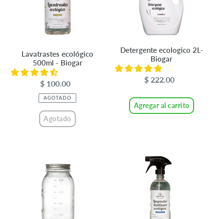
Biogar
ó
n
:
Detergente ecologico 2L-
Lavatrastes ecológico
Biogar
500ml - Biogar
$ 222.00
Precio
$ 100.00
Precio
habitual
habitual
AGOTADO
Agregar al carrito
Agotado
Frasco
Limpiador
Mason
Multiusos
Jar
750ml
de
-
32
Biogar
onzas