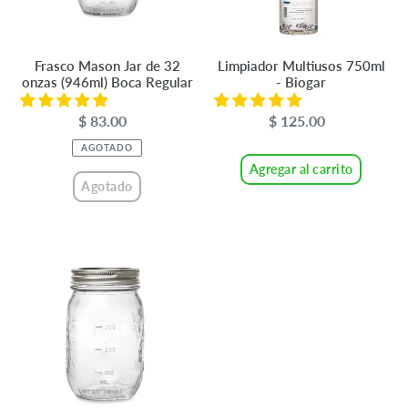
(946ml)
Boca
Regular
Frasco Mason Jar de 32
Limpiador Multiusos 750ml
onzas (946ml) Boca Regular
- Biogar
$ 83.00
Precio
$ 125.00
Precio
habitual
habitual
AGOTADO
Agregar al carrito
Agotado
Frasco
Mason
Jar
de
16
onzas
(473ml)
Boca