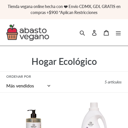
Ir
Tienda vegana online hecha con ❤️ Envío CDMX, GDL GRATIS en
directamente
compras +$900 *Aplican Restricciones
al
contenido
Buscar
Ingresar
Carrito
C
Hogar Ecológico
o
ORDENAR POR
l
5 artículos
e
c
Lavatrastes
Detergente
ecológico
ecologico
c
500ml
2L-
-
Biogar
i