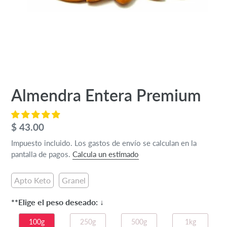
Almendra Entera Premium
Precio
$ 43.00
habitual
Impuesto incluido. Los gastos de envío se calculan en la
pantalla de pagos.
Calcula un estimado
Apto Keto
Granel
**Elige el peso deseado: ↓
100g
250g
500g
1kg