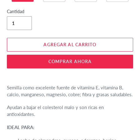
Cantidad
AGREGAR AL CARRITO
COMPRAR AHORA
Agregando
el
Semilla como excelente fuente de vitamina E, vitamina B,
producto
calcio, manganeso, magnesio, cobre;
fibra y grasas saludables.
a
tu
Ayudan a bajar el colesterol malo y son ricas en
carrito
antioxidantes.
de
compra
IDEAL PARA: