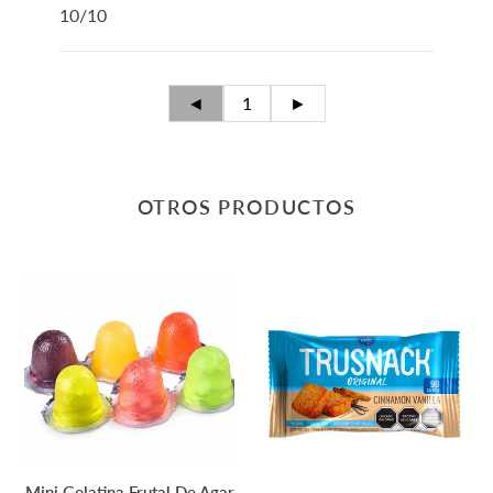
10/10
◄
1
►
OTROS PRODUCTOS
Mini
Galleta
Gelatina
Original
Frutal
Cinnamon
De
Vainilla
Agar
30g
Agar
-
Trusnack
Mini Gelatina Frutal De Agar