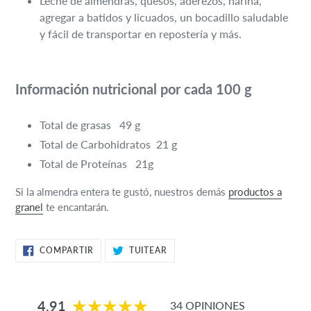
Leche de almendras, quesos, aderezos, harina,
agregar a batidos y licuados, un bocadillo saludable
y fácil de transportar en repostería y más.
Información nutricional por cada 100 g
Total de grasas
49 g
Total de Carbohidratos
21 g
Total de Proteínas
21g
Si la almendra entera te gustó, nuestros demás
productos a
granel
te encantarán.
COMPARTIR
TUITEAR
COMPARTIR
TUITEAR
EN
EN
FACEBOOK
TWITTER
4.91
34 OPINIONES