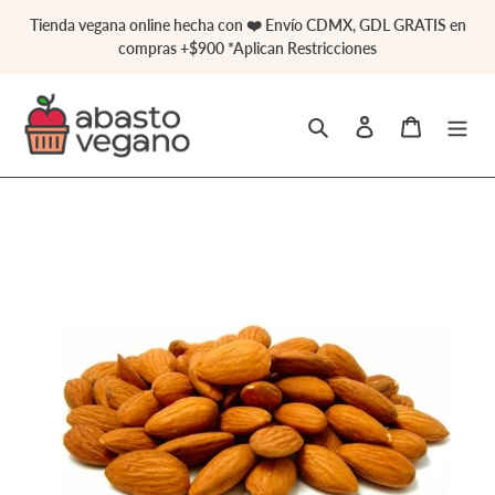
Ir
Tienda vegana online hecha con ❤️ Envío CDMX, GDL GRATIS en
directamente
compras +$900 *Aplican Restricciones
al
contenido
Buscar
Ingresar
Carrito