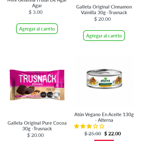
Agar
Galleta Original Cinnamon
$ 3.00
Precio
Vainilla 30g -Trusnack
$ 20.00
Precio
habitual
habitual
Agregar al carrito
Agregar al carrito
Galleta
Atún
Original
Vegano
Pure
En
Cocoa
Aceite
30g
130g
-
-
Trusnack
Alterna
Atún Vegano En Aceite 130g
- Alterna
Galleta Original Pure Cocoa
30g -Trusnack
Precio
$ 25.00
Precio
$ 22.00
$ 20.00
Precio
de
habitual